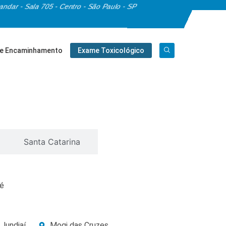
 andar - Sala 705 - Centro - São Paulo - SP
De Encaminhamento
Exame Toxicológico
Santa Catarina
é
Jundiaí
Mogi das Cruzes