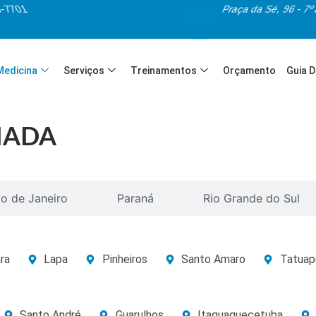
5-7701
Praça da Sé, 96 - 7º
 Medicina
Serviços
Treinamentos
Orçamento
Guia 
IADA
io de Janeiro
Paraná
Rio Grande do Sul
ra
Lapa
Pinheiros
Santo Amaro
Tatuap
Santo André
Guarulhos
Itaquaquecetuba