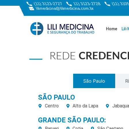
(11) 3123-2727
11) 3123-2728
(11) 310
lilimedicina@lilimedicina.com.br
Home
Lili
REDE
CREDENC
São Paulo
R
SÃO PAULO
Centro
Alto da Lapa
Jabaqua
GRANDE SÃO PAULO:
Barueri
Cotia
São Caetano