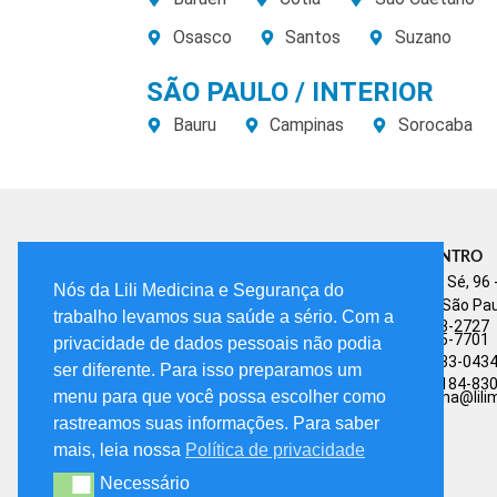
Osasco
Santos
Suzano
SÃO PAULO / INTERIOR
Bauru
Campinas
Sorocaba
UNIDADE CENTRO
Praça da Sé, 96 -
Nós da Lili Medicina e Segurança do
Centro - São Pau
trabalho levamos sua saúde a sério. Com a
Atendimento
(11) 3123-2727
(11) 3105-7701
privacidade de dados pessoais não podia
Comercial
(11) 92033-043
ser diferente. Para isso preparamos um
Financeiro
(11) ) 91184-83
menu para que você possa escolher como
lilimedicina@lil
rastreamos suas informações. Para saber
mais, leia nossa
Política de privacidade
Necessário
Necessário