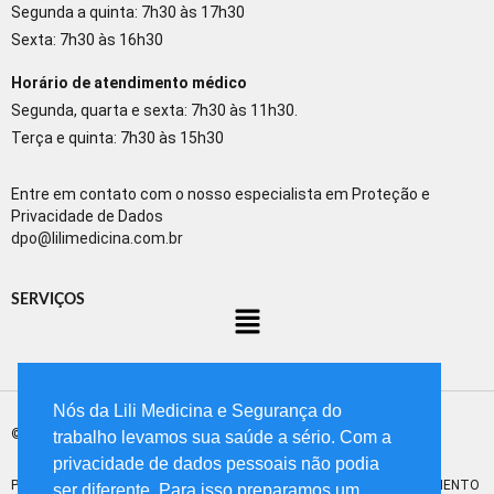
Segunda a quinta: 7h30 às 17h30
Sexta: 7h30 às 16h30
Horário de atendimento médico
Segunda, quarta e sexta: 7h30 às 11h30.
Terça e quinta: 7h30 às 15h30
Entre em contato com o nosso especialista em Proteção e
Privacidade de Dados
dpo@lilimedicina.com.br
SERVIÇOS
Nós da Lili Medicina e Segurança do
© Lili Medicina do Trabalho – Desenvolvimento:
Transpiração
trabalho levamos sua saúde a sério. Com a
privacidade de dados pessoais não podia
POLÍTICA DE PRIVACIDADE
ORÇAMENTO
GUIA DE ENCAMINHAMENTO
ser diferente. Para isso preparamos um